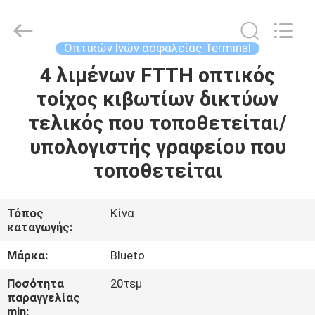
Dongguan
Blueto
Electronics&Communication
Co.,
Ltd.
Οπτικών Ινών ασφαλείας Terminal
All
Rights
4 λιμένων FTTH οπτικός
ΣΠΊΤΙ
Reserved.
τοίχος κιβωτίων δικτύων
ΠΡΟΪΌΝΤΑ
τελικός που τοποθετείται/
υπολογιστής γραφείου που
ΠΕΡΊΠΟΥ
τοποθετείται
ΕΜΕΊΣ
Τόπος
Κίνα
καταγωγής:
ΓΎΡΟΣ
ΕΡΓΟΣΤΑΣΊΩΝ
Μάρκα:
Blueto
Ποσότητα
20τεμ
ΠΟΙΟΤΙΚΌΣ
παραγγελίας
min: