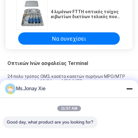
4 λιμένων FTTH οπτικός τοίχος
κιβωτίων δικτύων τελικός που
τοποθετείται/υπολογιστής
γραφείου που τοποθετείται
Να συνεχίσει
Οπτικών Ινών ασφαλείας Terminal
24 πολυ τρόπος OM3, κασέτα κασετών πυρήνων MPO/MTP
επιτροπής ινών 12/24core MPO/MTP
Ms.Jonay Xie
LC ο τοίχος προσαρμοστών FTTH τετραγώνων τοποθετεί το
γείσο ινών κιβωτίων
11:57 AM
Γείσο οπτικής ίνας για το μονοκατευθυντικό προσαρμοστή Sc
ή το διπλό προσαρμοστή LC
Good day, what product are you looking for?
Λαϊκή κατηγορία
Όλα