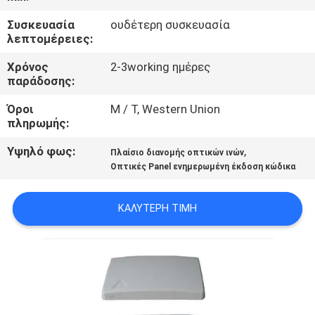
ΈΛΕΓΧΟΣ
Συσκευασία
ουδέτερη συσκευασία
λεπτομέρειες:
ΜΑΣ
Χρόνος
2-3working ημέρες
ΕΛΆΤΕ
παράδοσης:
ΣΕ
Όροι
Μ / Τ, Western Union
ΕΠΑΦΉ
πληρωμής:
ΜΕ
Υψηλό φως:
,
Πλαίσιο διανομής οπτικών ινών
Οπτικές Panel ενημερωμένη έκδοση κώδικα
ΕΙΔΉΣΕΙΣ
ΚΑΛΎΤΕΡΗ ΤΙΜΉ
ΖΗΤΉΣΤΕ
ΈΝΑ
ΑΠΌΣΠΑΣΜΑ