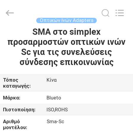
Dongguan
Blueto
Electronics&Communication
Co.,
Ltd.
Οπτικών Ινών Adapters
All
Rights
SMA στο simplex
ΣΠΊΤΙ
Reserved.
προσαρμοστών οπτικών ινών
ΠΡΟΪΌΝΤΑ
Sc για τις συνελεύσεις
σύνδεσης επικοινωνίας
ΠΕΡΊΠΟΥ
ΕΜΕΊΣ
Τόπος
Κίνα
καταγωγής:
ΓΎΡΟΣ
Μάρκα:
Blueto
ΕΡΓΟΣΤΑΣΊΩΝ
Πιστοποίηση:
ISO,ROHS
Αριθμό
Sma-Sc
ΠΟΙΟΤΙΚΌΣ
μοντέλου: