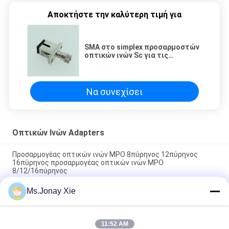
Αποκτήστε την καλύτερη τιμή για
SMA στο simplex προσαρμοστών
οπτικών ινών Sc για τις
συνελεύσεις σύνδεσης
επικοινωνίας
Να συνεχίσει
Οπτικών Ινών Adapters
Προσαρμογέας οπτικών ινών MPO 8πύρηνος 12πύρηνος
16πύρηνος προσαρμογέας οπτικών ινών MPO
8/12/16πύρηνος
Ms.Jonay Xie
Διορθωτής οπτικών ινών LC/UPC σε LC/APC Μοναδικός
τρόπος Simplex LC/APC-LC/UPC Διορθωτής οπτικών ινών
SM SX
11:52 AM
Μεταλλικός FC Νάκος Δορυφόρος 60μm 80μm 126μm 130μm