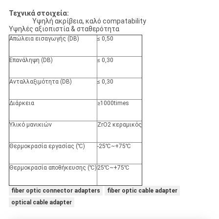
Τεχνικά στοιχεία:
Υψηλή ακρίβεια, καλό compatability
Υψηλές αξιοπιστία & σταθερότητα
Απώλεια εισαγωγής (DB)
≤ 0,50
Επανάληψη (DB)
≤ 0,30
Ανταλλαξιμότητα (DB)
≤ 0,30
Διάρκεια
≥1000times
Υλικό μανικιών
ZrO2 κεραμικός
Θερμοκρασία εργασίας (℃)
-25℃~+75℃
Θερμοκρασία αποθήκευσης (℃)
25℃~+75℃
fiber optic connector adapters
fiber optic cable adapter
optical cable adapter