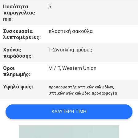
ΈΛΕΓΧΟΣ
Ποσότητα
5
παραγγελίας
min:
ΜΑΣ
Συσκευασία
πλαστική σακούλα
ΕΛΆΤΕ
λεπτομέρειες:
ΣΕ
Χρόνος
1-2working ημέρες
ΕΠΑΦΉ
παράδοσης:
ΜΕ
Όροι
Μ / Τ, Western Union
πληρωμής:
ΕΙΔΉΣΕΙΣ
Υψηλό φως:
,
προσαρμοστής οπτικών καλωδίων
Οπτικών ινών καλώδιο προσαρμογέα
ΖΗΤΉΣΤΕ
ΚΑΛΎΤΕΡΗ ΤΙΜΉ
ΈΝΑ
ΑΠΌΣΠΑΣΜΑ