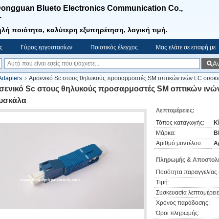
ongguan Blueto Electronics Communication Co.,
.
λή ποιότητα, καλύτερη εξυπηρέτηση, λογική τιμή.
ς
Γύρος εργοστασίων
Ποιοτικός έλεγχος
Μας ελάτε σε επαφή με
Α
Adapters
Αρσενικό Sc στους θηλυκούς προσαρμοστές SM οπτικών ινών LC συσκ
σενικό Sc στους θηλυκούς προσαρμοστές SM οπτικών ινώ
υσκάλα
Λεπτομέρειες:
Τόπος καταγωγής:
Κ
Μάρκα:
B
Αριθμό μοντέλου:
Α
Πληρωμής & Αποστολή
Ποσότητα παραγγελίας 
Τιμή:
Συσκευασία λεπτομέρειε
Χρόνος παράδοσης:
Όροι πληρωμής: