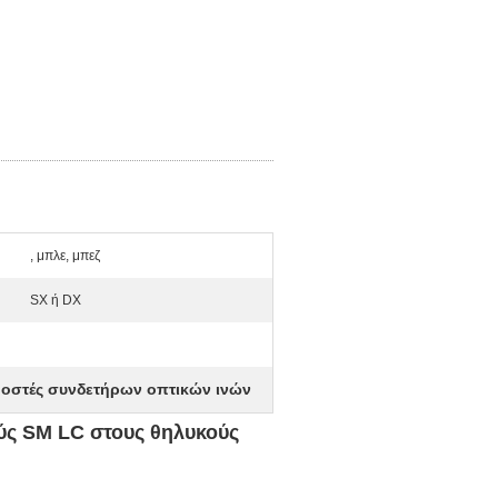
, μπλε, μπεζ
SX ή DX
στές συνδετήρων οπτικών ινών
ύς SM LC στους θηλυκούς