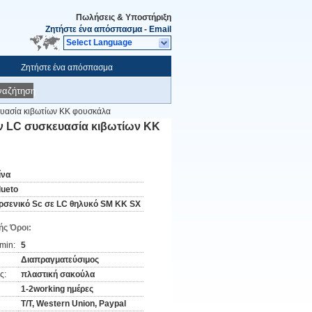
Πωλήσεις & Υποστήριξη
Ζητήστε ένα απόσπασμα
-
Email
Select Language
Ζητήστε ένα απόσπασμα
ναζήτηση
ευασία κιβωτίων ΚΚ φουσκάλα
ν LC συσκευασία κιβωτίων ΚΚ
ίνα
lueto
ρσενικό Sc σε LC θηλυκό SM ΚΚ SX
ς Όροι:
min:
5
Διαπραγματεύσιμος
ς:
πλαστική σακούλα
1-2working ημέρες
T/T, Western Union, Paypal