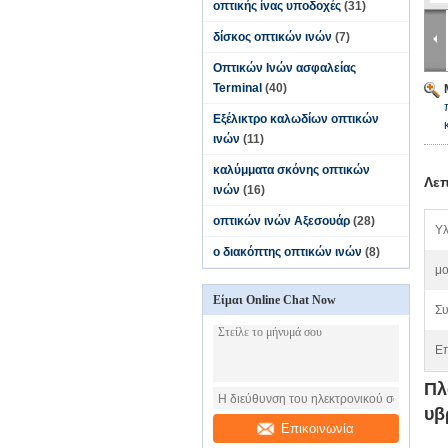
οπτικής ίνας υποδοχές
(31)
δίσκος οπτικών ινών
(7)
Οπτικών Ινών ασφαλείας
Terminal
(40)
Εξέλικτρο καλωδίων οπτικών
ινών
(11)
καλύμματα σκόνης οπτικών
Λεπ
ινών
(16)
οπτικών ινών Αξεσουάρ
(28)
Υλ
ο διακόπτης οπτικών ινών
(8)
μο
Είμαι Online Chat Now
Συ
Επ
Πλ
υβ
Επικοινωνία