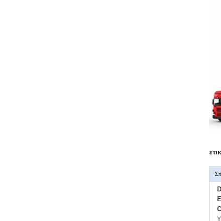
ετι
Στ
D
E
C
Υ