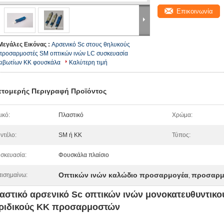
Επικοινωνία
Μεγάλες Εικόνας :
Αρσενικό Sc στους θηλυκούς
προσαρμοστές SM οπτικών ινών LC συσκευασία
κιβωτίων ΚΚ φουσκάλα
Καλύτερη τιμή
τομερής Περιγραφή Προϊόντος
ικό:
Πλαστικό
Χρώμα:
ντέλο:
SM ή ΚΚ
Τύπος:
σκευασία:
Φουσκάλα πλαίσιο
Οπτικών ινών καλώδιο προσαρμογέα
προσαρμο
ισημαίνω:
,
αστικό αρσενικό Sc οπτικών ινών μονοκατευθυντικο
ριδικούς ΚΚ προσαρμοστών