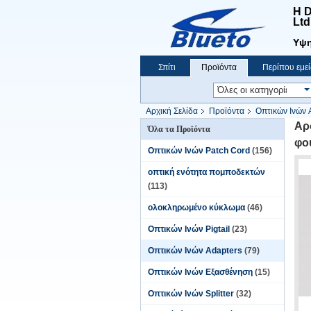
Η D
Ltd
Υψη
Σπίτι
Προϊόντα
Περίπου εμεί
Ειδήσεις
Αρχική Σελίδα
Προϊόντα
Οπτικών Ινών 
Αρ
Όλα τα Προϊόντα
φο
Οπτικών Ινών Patch Cord
(156)
οπτική ενότητα πομποδεκτών
(113)
ολοκληρωμένο κύκλωμα
(46)
Οπτικών Ινών Pigtail
(23)
Οπτικών Ινών Adapters
(79)
Οπτικών Ινών Εξασθένηση
(15)
Οπτικών Ινών Splitter
(32)