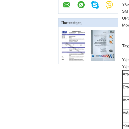
Υλι
SM 
UP
Πιστοποίηση
Μον
Τεχ
Υψη
Υψη
Απώ
Επ
Αντ
Διά
Υλι