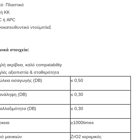
κό: Πλαστικό
ή ΚΚ
C ή APC
οκατευθυντικό ντούμπλεξ
νικά στοιχεία:
λή ακρίβεια, καλό compatability
λές αξιοπιστία & σταθερότητα
λεια εισαγωγής (DB)
≤ 0,50
ανάληψη (DB)
≤ 0,30
αλλαξιμότητα (DB)
≤ 0,30
ρκεια
≥1000times
κό μανικιών
ZrO2 κεραμικός