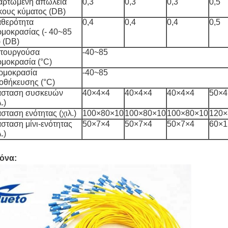
αρτώμενη απώλεια
0,3
0,3
0,3
0,5
κους κύματος (DB)
αθερότητα
0,4
0,4
0,4
0,5
ρμοκρασίας (- 40
~
85
) (DB)
ιτουργούσα
-40
~
85
ρμοκρασία (
°C
)
ρμοκρασία
-40
~
85
οθήκευσης (
°C
)
άσταση συσκευών
40×4×4
40×4×4
40×4×4
50×4
λ.)
σταση ενότητας (χιλ.)
100×80×10
100×80×10
100×80×10
120×
άσταση μίνι-ενότητας
50×7×4
50×7×4
50×7×4
60×1
λ.)
κόνα: