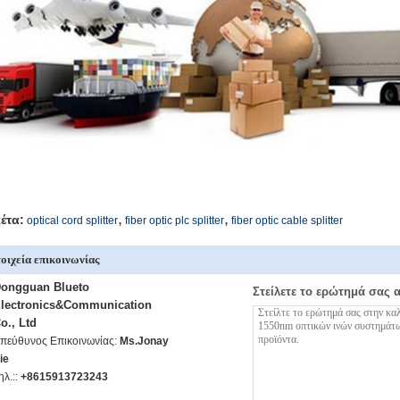
,
,
κέτα:
optical cord splitter
fiber optic plc splitter
fiber optic cable splitter
οιχεία επικοινωνίας
ongguan Blueto
Στείλετε το ερώτημά σας 
lectronics&Communication
o., Ltd
πεύθυνος Επικοινωνίας:
Ms.Jonay
ie
ηλ.::
+8615913723243