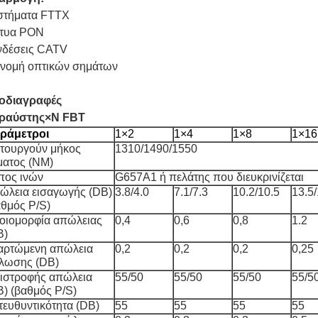
στήματα FTTX
κτυα PON
νδέσεις CATV
ανομή οπτικών σημάτων
οδιαγραφές
θραύστης
×N
FBT
ράμετροι
1×2
1×4
1×8
1×16
ιτουργούν μήκος
1310/1490/1550
ματος (NM)
πος ινών
G657A1 ή πελάτης που διευκρινίζεται
ώλεια εισαγωγής (DB)
3.8/4.0
7.1/7.3
10.2/10.5
13.5/
θμός P/S
)
οιομορφία απώλειας
0,4
0,6
0,8
1.2
B)
αρτώμενη απώλεια
0,2
0,2
0,2
0,25
λωσης (DB)
ιστροφής απώλεια
55/50
55/50
55/50
55/5
B)
(
βαθμός P/S
)
τευθυντικότητα (DB)
55
55
55
55