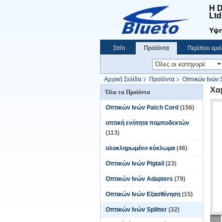
Η D
Ltd
Υψη
Σπίτι
Προϊόντα
Περίπου εμεί
Ειδήσεις
Αρχική Σελίδα
Προϊόντα
Οπτικών Ινών S
Χα
Όλα τα Προϊόντα
Οπτικών Ινών Patch Cord
(156)
οπτική ενότητα πομποδεκτών
(113)
ολοκληρωμένο κύκλωμα
(46)
Οπτικών Ινών Pigtail
(23)
Οπτικών Ινών Adapters
(79)
Οπτικών Ινών Εξασθένηση
(15)
Οπτικών Ινών Splitter
(32)