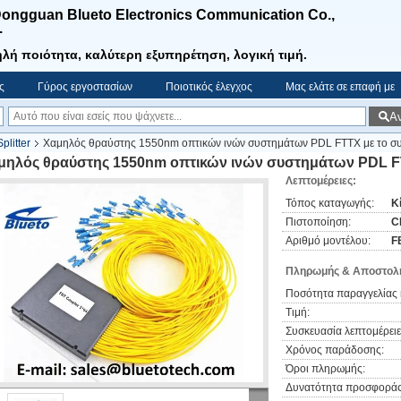
ongguan Blueto Electronics Communication Co.,
.
λή ποιότητα, καλύτερη εξυπηρέτηση, λογική τιμή.
ς
Γύρος εργοστασίων
Ποιοτικός έλεγχος
Μας ελάτε σε επαφή με
Α
plitter
Χαμηλός θραύστης 1550nm οπτικών ινών συστημάτων PDL FTTX με το σ
μηλός θραύστης 1550nm οπτικών ινών συστημάτων PDL F
Λεπτομέρειες:
Τόπος καταγωγής:
Κ
Πιστοποίηση:
C
Αριθμό μοντέλου:
F
Πληρωμής & Αποστολή
Ποσότητα παραγγελίας 
Τιμή:
Συσκευασία λεπτομέρειε
Χρόνος παράδοσης:
Όροι πληρωμής:
Δυνατότητα προσφοράς