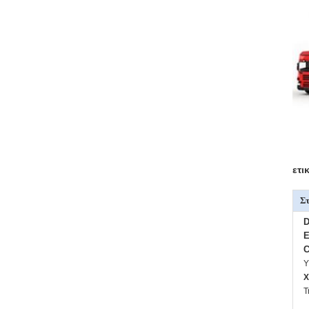
ετι
Στ
D
E
C
Υ
X
Τ