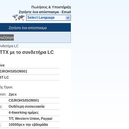
Πωλήσεις & Υποστήριξη
Ζητήστε ένα απόσπασμα
-
Email
Select Language
Ζητήστε ένα απόσπασμα
ναζήτηση
υνδετήρα LC
TTX με το συνδετήρα LC
ίνα
E/ROHS/ISO9001
BT LC
ς Όροι:
min:
2pcs
CE/ROHS/ISO9001
ς:
Ουδέτερη συσκευασία
4-6working ημέρες
T/T, Western Union, Paypal
:
10000pcs την εβδομάδα