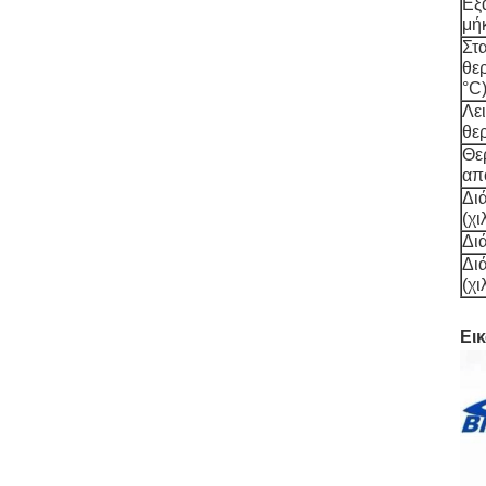
Εξ
μή
Στ
θε
°C
Λε
θε
Θε
απ
Δι
(χι
Διά
Δι
(χι
Ει