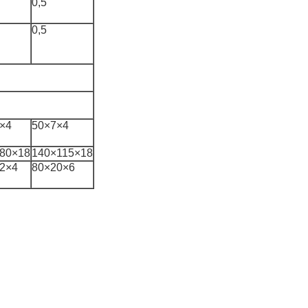
0,5
0,5
×4
50×7×4
80×18
140×115×18
2×4
80×20×6