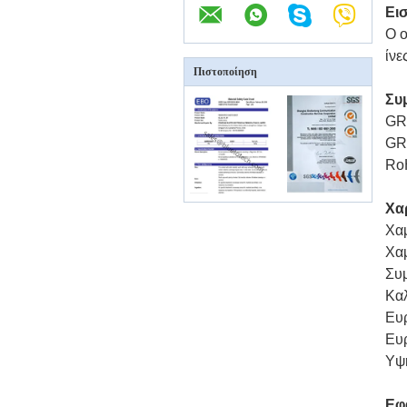
Ει
Ο ο
ίνε
Πιστοποίηση
Συ
GR
GR
Ro
Χα
Χα
Χα
Συ
Καλ
Ευρ
Ευρ
Υψη
Εφ