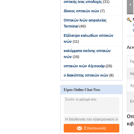
οπτικής ίνας υποδοχές
(31)
δίσκος οπτικών ινών
(7)
Οπτικών Ινών ασφαλείας
Terminal
(40)
Εξέλικτρο καλωδίων οπτικών
ινών
(11)
Λεπ
καλύμματα σκόνης οπτικών
ινών
(16)
Π
οπτικών ινών Αξεσουάρ
(28)
In
ο διακόπτης οπτικών ινών
(8)
Χρ
Είμαι Online Chat Now
Επ
Οπ
κι
Επικοινωνία