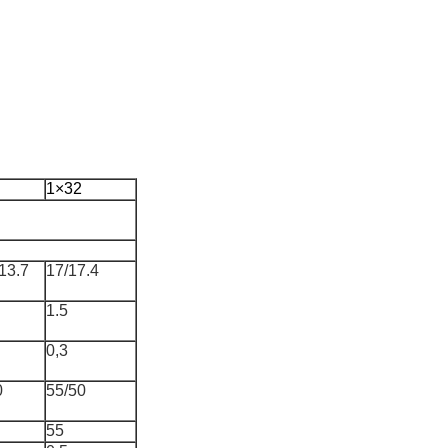
1×32
13.7
17/17.4
1.5
0,3
0
55/50
55