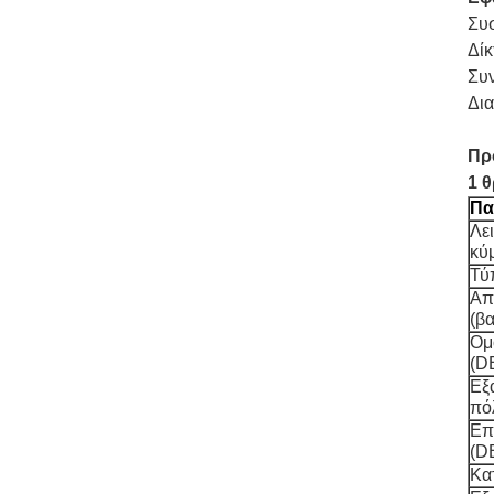
Συ
Δί
Συ
Δι
Πρ
1 
Πα
Λε
κύ
Τύ
Απ
(
βα
Ομ
(D
Εξ
πό
Επ
(D
Κα