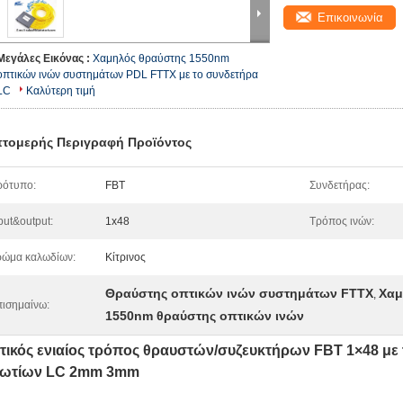
Επικοινωνία
Μεγάλες Εικόνας :
Χαμηλός θραύστης 1550nm
οπτικών ινών συστημάτων PDL FTTX με το συνδετήρα
LC
Καλύτερη τιμή
τομερής Περιγραφή Προϊόντος
ρότυπο:
FBT
Συνδετήρας:
put&output:
1x48
Τρόπος ινών:
ώμα καλωδίων:
Κίτρινος
Θραύστης οπτικών ινών συστημάτων FTTX
Χαμ
,
ισημαίνω:
1550nm θραύστης οπτικών ινών
τικός ενιαίος τρόπος θραυστών/συζευκτήρων FBT 1×48 με
βωτίων LC 2mm 3mm