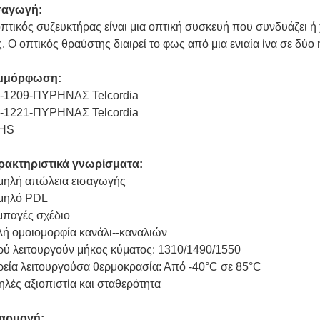
σαγωγή:
πτικός συζευκτήρας είναι μια οπτική συσκευή που συνδυάζει ή 
ς. Ο οπτικός θραύστης διαιρεί το φως από μια ενιαία ίνα σε δύο
μμόρφωση:
-1209-ΠΥΡΗΝΑΣ Telcordia
-1221-ΠΥΡΗΝΑΣ Telcordia
HS
ρακτηριστικά γνωρίσματα:
μηλή απώλεια εισαγωγής
μηλό PDL
μπαγές σχέδιο
ή ομοιομορφία κανάλι--καναλιών
ύ λειτουργούν μήκος κύματος: 1310/1490/1550
εία λειτουργούσα θερμοκρασία: Από -40°C σε 85°C
λές αξιοπιστία και σταθερότητα
αρμογή: