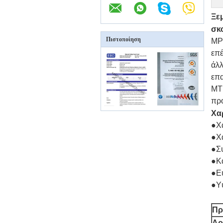
Ξε
σκ
Πιστοποίηση
MPO
επέ
άλλ
επ
MTP
πρό
Χα
●
Χ
●Χ
●Σ
●Κα
●Ε
●Υψ
Πρ
Αρ