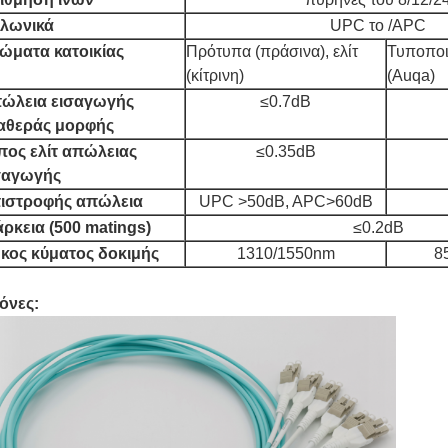
λωνικά
UPC το /APC
ώματα κατοικίας
Πρότυπα (πράσινα), ελίτ
Τυποποιη
(κίτρινη)
(Auqa)
ώλεια εισαγωγής
≤0.7dB
αθεράς μορφής
πος ελίτ απώλειας
≤0.35dB
σαγωγής
ιστροφής απώλεια
UPC >50dB, APC>60dB
άρκεια (500 matings)
≤0.2dB
κος κύματος δοκιμής
1310/1550nm
8
όνες: