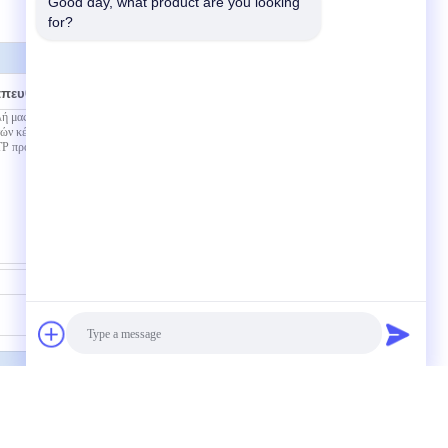
Good day, what product are you looking 
for?
απευθείας σε εμάς
Επικοινωνία
ίνας εξωτερικού χώρου 8 πυρήνων
ε LC 6.0mm Μονό μοντέλο με πλαστικό
 ίνας Jumper 8fiber LC/UPC-LC/UPC