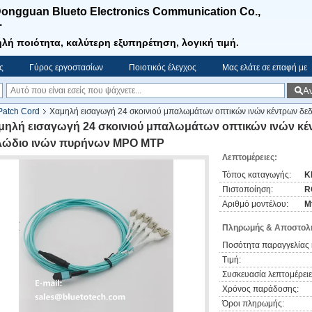
ongguan Blueto Electronics Communication Co.,
.
λή ποιότητα, καλύτερη εξυπηρέτηση, λογική τιμή.
ς
Γύρος εργοστασίων
Ποιοτικός έλεγχος
Μας ελάτε σε επαφή με
Α
Patch Cord
Χαμηλή εισαγωγή 24 σκοινιού μπαλωμάτων οπτικών ινών κέντρων δ
μηλή εισαγωγή 24 σκοινιού μπαλωμάτων οπτικών ινών κ
λώδιο ινών πυρήνων MPO MTP
Λεπτομέρειες:
Τόπος καταγωγής:
Κ
Πιστοποίηση:
R
Αριθμό μοντέλου:
M
Πληρωμής & Αποστολή
Ποσότητα παραγγελίας 
Τιμή:
Συσκευασία λεπτομέρειε
Χρόνος παράδοσης:
Όροι πληρωμής: