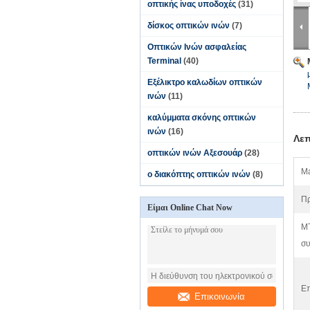
οπτικής ίνας υποδοχές
(31)
δίσκος οπτικών ινών
(7)
Οπτικών Ινών ασφαλείας
Terminal
(40)
Εξέλικτρο καλωδίων οπτικών
ινών
(11)
καλύμματα σκόνης οπτικών
ινών
(16)
Λεπ
οπτικών ινών Αξεσουάρ
(28)
Ma
ο διακόπτης οπτικών ινών
(8)
Π
Είμαι Online Chat Now
M
συ
Επ
Επικοινωνία