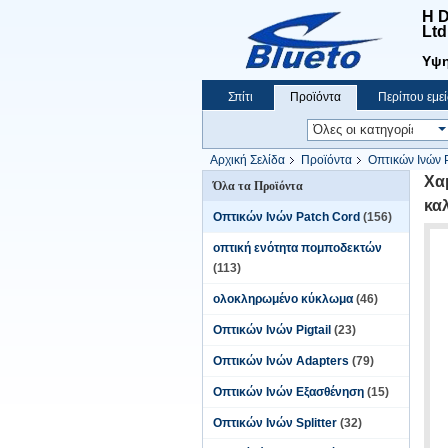
Η D
Ltd
Υψη
Σπίτι
Προϊόντα
Περίπου εμεί
Ειδήσεις
Αρχική Σελίδα
Προϊόντα
Οπτικών Ινών 
MPO MTP
Χα
Όλα τα Προϊόντα
κα
Οπτικών Ινών Patch Cord
(156)
οπτική ενότητα πομποδεκτών
(113)
ολοκληρωμένο κύκλωμα
(46)
Οπτικών Ινών Pigtail
(23)
Οπτικών Ινών Adapters
(79)
Οπτικών Ινών Εξασθένηση
(15)
Οπτικών Ινών Splitter
(32)