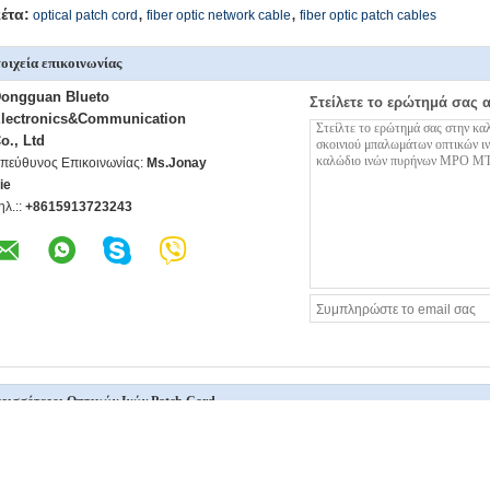
,
,
κέτα:
optical patch cord
fiber optic network cable
fiber optic patch cables
οιχεία επικοινωνίας
ongguan Blueto
Στείλετε το ερώτημά σας 
lectronics&Communication
o., Ltd
πεύθυνος Επικοινωνίας:
Ms.Jonay
ie
ηλ.::
+8615913723243
ρισσότεροι Οπτικών Ινών Patch Cord
FTTA Τεθωρακισμένο οπτικό καλώδιο 4Core TPU 5.0mm
Καλώδιο οπτικής 
LC σε LC Μονάδικας λειτουργίας TPU Τεθωρακισμένο
θωρακισμένο LC σ
καλώδιο οπτικών ινών LC/UPC-LC/UPC 4fibre SM 5mm
τύμπανο οπτικής