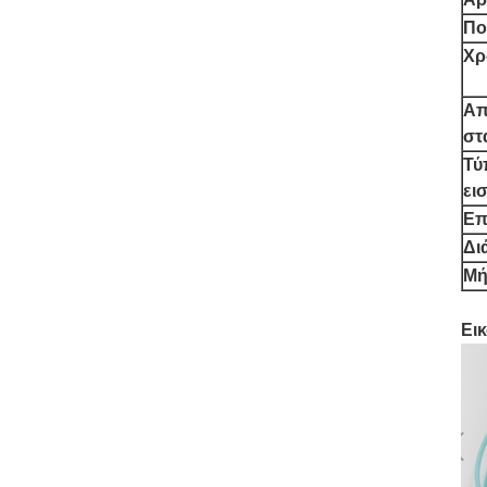
Πο
Χρ
Απ
στ
Τύ
ει
Επ
Δι
Μή
Εικ