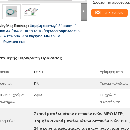
Δυνατότητα προσφοράς
Επικοινωνία
Μεγάλες Εικόνας :
Χαμηλή εισαγωγή 24 σκοινιού
μπαλωμάτων οπτικών ινών κέντρων δεδομένων MPO
MTP καλώδιο ινών πυρήνων MPO MTP
Καλύτερη τιμή
τομερής Περιγραφή Προϊόντος
terila:
LSZH
Αρίθμηση ινών:
ρότυπο:
ΚΚ
Χρώμα καλωδίων:
TP/MPO χρώμα
Aqua
LC χρώμα
νδετήρων:
συνδετήρων:
Σκοινί μπαλωμάτων οπτικών ινών MPO MTP
,
Χαμηλό σκοινί μπαλωμάτων οπτικών ινών PDL
ισημαίνω:
,
24 σκοινί μπαλωμάτων οπτικών ινών πυρήνων