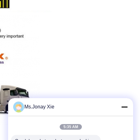
Ms.Jonay Xie
5:35 AM