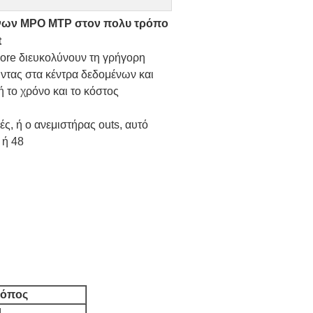
νων MPO MTP στον πολυ τρόπο
t
ore διευκολύνουν τη γρήγορη
τας στα κέντρα δεδομένων και
ή το χρόνο και το κόστος
ς, ή ο ανεμιστήρας outs, αυτό
 ή 48
ρόπος
4