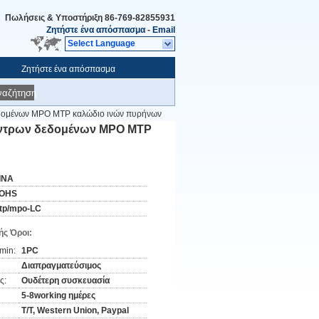
Πωλήσεις & Υποστήριξη
86-769-82855931
Ζητήστε ένα απόσπασμα
-
Email
Select Language
Ζητήστε ένα απόσπασμα
ναζήτηση
εδομένων MPO MTP καλώδιο ινών πυρήνων
έντρων δεδομένων MPO MTP
ΙΝΑ
OHS
tp/mpo-LC
ς Όροι:
min:
1PC
Διαπραγματεύσιμος
ς:
Ουδέτερη συσκευασία
5-8working ημέρες
T/T, Western Union, Paypal