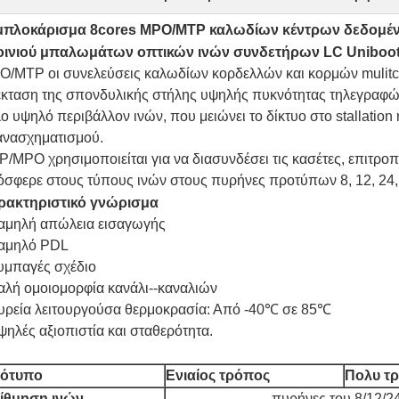
μπλοκάρισμα 8cores MPO/MTP καλωδίων κέντρων δεδομέ
οινιού μπαλωμάτων οπτικών ινών συνδετήρων LC Uniboo
/MTP οι συνελεύσεις καλωδίων κορδελλών και κορμών mulitc
κταση της σπονδυλικής στήλης υψηλής πυκνότητας τηλεγραφών
ο υψηλό περιβάλλον ινών, που μειώνει το δίκτυο στο stallation 
ανασχηματισμού.
/MPO χρησιμοποιείται για να διασυνδέσει τις κασέτες, επιτροπέ
σφερε στους τύπους ινών στους πυρήνες προτύπων 8, 12, 24,
ρακτηριστικό γνώρισμα
αμηλή απώλεια εισαγωγής
αμηλό PDL
υμπαγές σχέδιο
λή ομοιομορφία κανάλι--καναλιών
υρεία λειτουργούσα θερμοκρασία: Από -40℃ σε 85℃
ηλές αξιοπιστία και σταθερότητα.
ότυπο
Ενιαίος τρόπος
Πολυ τ
ίθμηση ινών
πυρήνες του 8/12/2