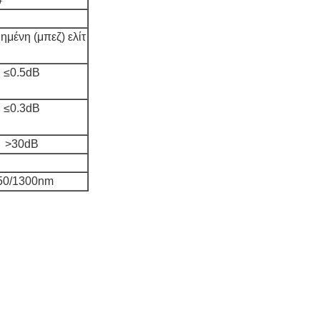
μένη (μπεζ) ελίτ
≤0.5dB
≤0.3dB
>30dB
50/1300nm